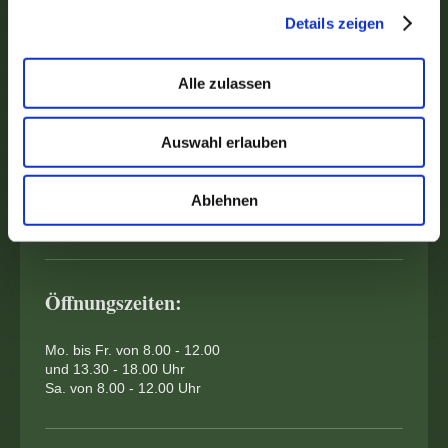
Details zeigen
Unser Verkaufsautomat
24 Stunden - 7 Tage die Woche für Sie geöffnet!
Mit vielen regionalen Produkten aus unserem
Alle zulassen
Hofladen-Sortiment!
Auswahl erlauben
Bitte beachten Sie die Rubrik
"
Unsere Produkte
"
unter
Ablehnen
"Der Hofladen"
- hier finden
Sie unser gesamtes Angebot!
Öffnungszeiten:
Mo. bis Fr. von 8.00 - 12.00
und 13.30 - 18.00 Uhr
Sa. von 8.00 - 12.00 Uhr