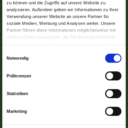
zu können und die Zugriffe auf unsere Website zu
analysieren. Außerdem geben wir Informationen zu Ihrer
Verwendung unserer Website an unsere Partner für
soziale Medien, Werbung und Analysen weiter. Unsere
Besuchen Sie uns bei
Instagram
Partner führen diese Informationen möglicherweise mit
weiteren Daten zusammen, die Sie ihnen bereitgestellt
Über ein Folgen freuen wir uns sehr.
Dort informieren
haben oder die sie im Rahmen Ihrer Nutzung der Dienste
wir Sie über aktuelle Saisonangebote und Neuigkeiten.
>
Hier klicken <
gesammelt haben.
Einwilligungsauswahl
Notwendig
Präferenzen
Statistiken
Marketing